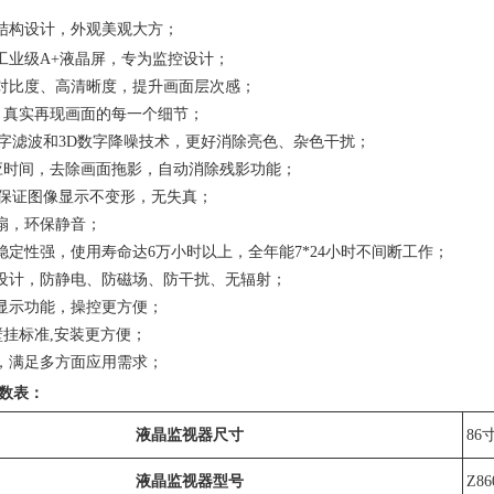
结构设计，外观美观大方；
工业级A+液晶屏，专为监控设计；
对比度、高清晰度，提升画面层次感；
，真实再现画面的每一个细节；
数字滤波和3D数字降噪技术，更好消除亮色、杂色干扰；
应时间，去除画面拖影，自动消除残影功能；
,保证图像显示不变形，无失真；
扇，环保静音；
稳定性强，使用寿命达6万小时以上，全年能7*24小时不间断工作；
设计，防静电、防磁场、防干扰、无辐射；
显示功能，操控更方便；
壁挂标准,安装更方便；
，满足多方面应用需求；
数表：
液晶监视器尺寸
86
液晶监视器型号
Z86