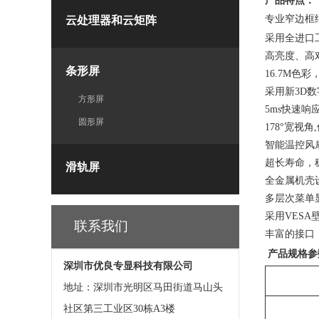
产品特点：
专业窄边框
云处理器和云矩阵
采用全进口
高亮度、高
条形屏
16.7M
色彩
采用新3D
方形屏
5ms
快速响
圆形屏
178
°宽视角
智能温控风
超长寿命，
滑轨屏
全金属机壳
多层次菜单
采用VESA
联系我们
丰富的接口
产品规格参
深圳市优良专显科技有限公司
地址：深圳市光明区马田街道马山头
社区第三工业区30栋A3楼