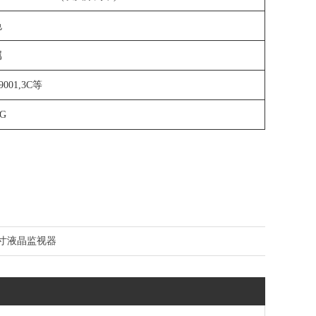
色
属
9001,3C
等
KG
5寸液晶监视器