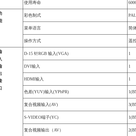
使用寿命
600
功
彩色制式
PA
能
菜单语言
简
操作方式
遥
输
D-15
针RGB 输入(VGA)
1
入
输
DVI
输入
1
出
HDMI
输入
1
接
口
色差(YUV)输入(YPbPR)
1(B
复合视频输入(AV)
3(B
S-VIDEO
端子(YC)
1(B
复合视频输出（AV）
2(B