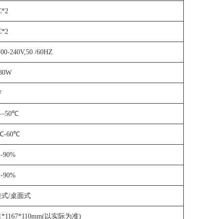
C*2
C*2
00-240V,50 /60HZ
80W
W
—50℃
℃
-60
℃
-90%
-90%
式/桌面式
1*1167*110mm(
以实际为准)