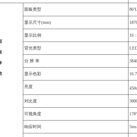
面板类型
86
L
”
显示尺寸(mm)
187
显示比例
16
：
面
背光类型
LE
板
分 辨 率
384
参
数
显示色彩
16.
亮度
450
对比度
300
可视角度
178
响应时间
5ms