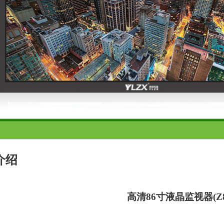
介绍
高清
86
寸液晶监视器
(Z