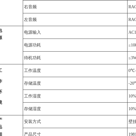
右音频
RA
左音频
RA
电
电源输入
AC1
源
电源功耗
≤10
待机功耗
≤3
工
工作温度
0
℃
作
存储温度
-20
环
工作湿度
10%
境
存储湿度
10%
产
安装方式
壁挂
品
相
产品尺寸
198