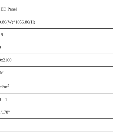
ED Panel
0.86(W)*1056.86(H)
9
D
0x2160
7M
2
cd/m
0
：1
°/178°