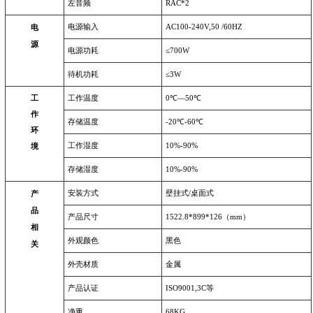
左音频
RAC*2
电源输入
AC100-240V,50 /60HZ
电
源
电源功耗
≤
700W
待机功耗
≤
3W
工
工作温度
0
℃
—
50
℃
作
存储温度
-20
℃
-60
℃
环
工作湿度
10%-90%
境
存储湿度
10%-90%
安装方式
壁挂式/桌面式
产
品
产品尺寸
1522.8*899*126
（
mm
）
相
外观颜色
黑色
关
外壳材质
金属
产品认证
ISO9001,3C
等
净重
68KG