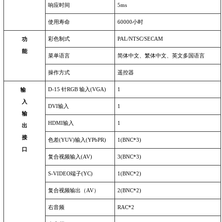
响应时间
5ms
使用寿命
60000
小时
彩色制式
PAL/NTSC/SECAM
功
能
菜单语言
简体中文、繁体中文、英文多国语言
操作方式
遥控器
D-15
针RGB 输入(VGA)
1
输
入
DVI
输入
1
输
HDMI
输入
1
出
接
色差(YUV)输入(YPbPR)
1(BNC*3)
口
复合视频输入(AV)
3(BNC*3)
S-VIDEO
端子(YC)
1(BNC*2)
复合视频输出（AV）
2(BNC*2)
右音频
RAC*2