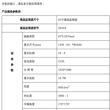
丰富的接口，满足多方面应用需求；
产品规格参数表：
液晶监视器尺寸
65
寸液晶监视器
液晶监视器型号
Z650X
”
面板类型
65
LCD Panel
显示尺寸
(mm)
1430
（
W
）
*804(H)
显示比例
16
：
9
面
板
背光类型
CCFL
参
分
辨
率
1920*1080
数
显示色彩
16.7M
亮度
2
600cd/m
对比度
3000
：
1
可视角度
178
°
/178
°