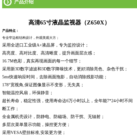
产品介绍
高清
65
寸液晶监视器（
Z650X
）
产品特点：
专业窄边框结构设计，外观美观大方；
采用全进口工业级A+液晶屏，专为监控设计；
高亮度、高对比度、高清晰度，提升画面层次感；
16.7M
色彩，真实再现画面的每一个细节；
采用新3D数字滤波和3D数字降噪技术，更好消除亮色、杂色干扰；
5ms
快速响应时间，去除画面拖影，自动消除残影功能；
178
°宽视角,保证图像显示不变形，无失真；
智能温控风扇，环保静音；
超长寿命，稳定性强，使用寿命达6万小时以上，全年能7*24小时不间
断工作；
全金属机壳设计，防静电、防磁场、防干扰、无辐射；
多层次菜单显示功能，操控更方便；
采用VESA壁挂标准,安装更方便；