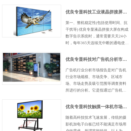
社会和安防行业关注的重中之重。我
国各地学校已掀起了“平安校园”的建
优良专显科技工业液晶拼接屏和普通电视机有六点区别
设热潮，数量众多的学校安防工程建
设需求已经给校……
第一、整机稳定性(包括使用时间、抗
干扰等) 优良专显液晶拼接大屏在构成
数字告示系统时，通常需要天天24小
时，每年365天连续无中断的通电使用
(而电视机通常天天仅工作几小时)，并
且某些拼接屏的应用环境可能较为恶
优良专显科技对广告机分析市场情况
劣，这就要求液晶拼接屏的可……
广告机行业分析市场报告是对广告机
行业市场规模、市场竞争、区域市
场、市场走势及吸引范围等调查资料
所进行的分析。它是指通过广告机行
业市场调查和供求预测，根据广告机
行业产品的市场环境、竞争力和竞争
优良专显科技触摸一体机市场分析
者，分析、判断广告机行业的产品在
限定时间内是否有市……
随着高科技技术飞速发展，传统的摄
影机加电子白板已经不能满足市场用
户的需求，所谓节能环保，以人为