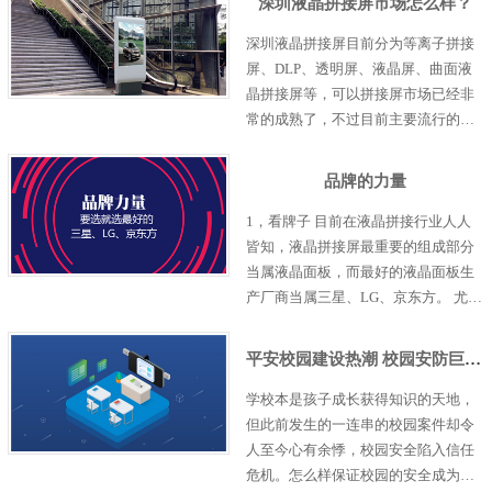
深圳液晶拼接屏市场怎么样？
腕。当时等离子电视、液晶闪现器、
数字标牌……
深圳液晶拼接屏目前分为等离子拼接
屏、DLP、透明屏、液晶屏、曲面液
晶拼接屏等，可以拼接屏市场已经非
常的成熟了，不过目前主要流行的是
lcd液晶拼接屏。 不管任何市场，目前
都是比较不好搞，这是实话，对于液
品牌的力量
晶拼接屏市场，起点本身不需要那么
高……
1，看牌子 目前在液晶拼接行业人人
皆知，液晶拼接屏最重要的组成部分
当属液晶面板，而最好的液晶面板生
产厂商当属三星、LG、京东方。 尤其
是三星液晶拼接屏由于其先进的工艺
制造技术，品质控制，色彩呈现和实
平安校园建设热潮 校园安防巨大商机
际应用效果，市场上应用……
学校本是孩子成长获得知识的天地，
但此前发生的一连串的校园案件却令
人至今心有余悸，校园安全陷入信任
危机。怎么样保证校园的安全成为全