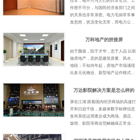
往常，电不只与人们的日常生活、工
作密不可分，与国民经济各部门之间
的关系也非常亲密。电力毛病常常事
发忽然，状况变化无常，而电力公司
精确、明晰地将状况反应到指挥中
心，供指导者实时监看和调度就显得
万科地产的拼接屏
尤为重要。供电系统是维系人民生活
的根本产业，随着电……
始于颜值，陷于才华，忠于人品 以前
做房地产，卖的是建筑质量、风水、
地段；不知何年起，房地产市场涌现
出多元化物业、新型地产运作模式，
新理念、新策划、新项目层出不穷。
从卖产品演变成卖售楼处、卖样板
万达影院解决方案是怎么样的
间、卖配套、卖教育、卖文化；由此
可……
屏在江湖 跟着国内经济商场的高速打
开和日趋干练，多媒体数字标牌信息
发布系统运用逐步成为商场、酒店、
饭馆、影院等商业范畴确保正常业务
流程的重要环节，是直接面向用户供
应大众效能、确保信息畅通的重要手