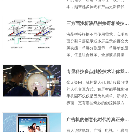
本，越来越多体现在产品更新换代
上。由普通白板到电子白板+投影再到
触摸屏，由单点触摸到多点触摸，呼
三方面浅析液晶拼接屏相关技术原理知识
声是一浪高过一浪，而真正受欢迎的
并非只是商科技的盲……
液晶拼接根据不同使用需求，实现画
面分割单屏显示或多屏显示的百变大
屏功能：单屏分割显示、单屏单独显
示、任意组合显示、全屏液晶拼接、
双重拼接液晶拼接屏、竖屏显示，图
像边框可选补偿或遮盖，支持数字信
专显科技多点触控技术让你我生活更精彩
号的漫游、缩放拉伸、跨屏显示，各
种显示预案的设置……
毫无疑问，触控是人们现阶段最习惯
的人机交互方式。触屏智能手机统治
手机圈不仅仅是因为其简单、新潮的
界面，更有那些奇妙的触控操做方
式，这些都要归功于多点触控技术，
那么什么是多点触控技术呢？ 为此，
广告机的创意化时代将真正来临了
优良专显特意查了许多资料，早期触
控屏幕还没……
有人说继纸媒、广播、电视、互联网