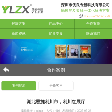
深圳市优良专显科技有限公司
触摸屏及显触一体化解决方案
0755-29237558
解决方案
产品中心
合作案例
新闻资讯
优良专显
联系我们
合作案例
案例展示
合作客户
湖北恩施利川市，利川红展厅
编辑作者：admin
人气：416
发表时间：2025-05-23