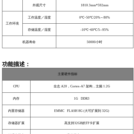
外观尺寸
1810.3mm*592mm
工作温度／湿度
0
℃
~50
℃
/20%
～
80%
工作环境
存储温度／湿度
-10
℃
~60
℃
/5--95%
机器寿命
50000
小时
功能描述：
主要硬件指标
CPU
全志
A20
，
Cortex-A7
架构，主频
1.2G
内存
1G DDR3
内置存储器
EMMC FLASH 8G (
大可扩展到
32G)
存储器扩展
高支持
32GB
的
TF
卡扩展