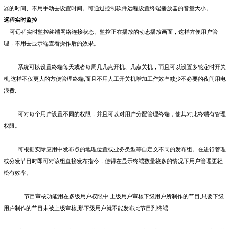
器的时间、不用手动去设置时间。可通过控制软件远程设置终端播放器的音量大小。
远程实时监控
可远程实时监控终端网络连接状态、监控正在播放的动态播放画面，这样方便用户管
理，不用去显示端查看操作后的效果。
系统可以设置终端每天或者每周几几点开机、几点关机，而且可以设置多轮定时开关
机
,
这样不仅更大的方便管理终端
,
而且不用人工开关机增加工作效率减少不必要的夜间用电
浪费
.
可对每个用户设置不同的权限，并且可以对用户分配管理终端，使其对此终端有管理
权限。
可根据实际应用中发布点的地理位置或业务类型等自定义不同的发布组。在进行管理
或分发节目时即可对该组直接发布指令，使得在显示终端数量较多的情况下用户管理更轻
松有效率。
节目审核功能用在多级用户权限中
,
上级用户审核下级用户所制作的节目
,
只要下级
用户制作的节目未被上级审核
,
那下级用户就不能发布此节目到终端
.