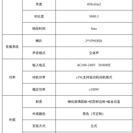
亮度
450cd/m2
对比度
5000:1
响应时间
6ms
喇叭
2*10W(8
Ω
)
音频系统
声音模式
立体声
输入电压
AC100-240V 50/60HZ
功率
待机功率
≤
1W,
支持低功耗待机模式
额定功率
≤
100W
材质
钢化玻璃面板
+
铝型材边框
+
钣金后盖
外观颜色
黑色（可定制）
外观
安装方式
立式