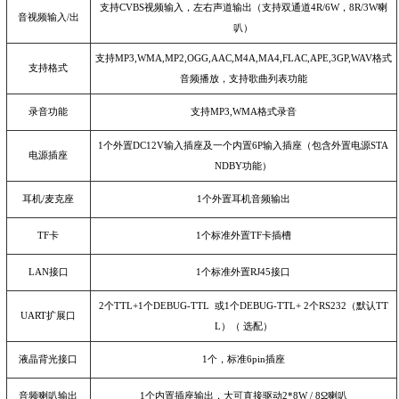
支持
CVBS
视频输入，左右声道输出（支持双通道
4R/6W
，
8R/3W
喇
音视频输入
/
出
叭）
支持
MP3,WMA,MP2,OGG,AAC,M4A,MA4,FLAC,APE,3GP,WAV
格式
支持格式
音频播放，支持歌曲列表功能
录音功能
支持
MP3,WMA
格式录音
1
个外置
DC12V
输入插座及一个内置
6P
输入插座（包含外置电源
STA
电源插座
NDBY
功能）
耳机
/
麦克座
1
个外置耳机音频输出
TF
卡
1
个标准外置
TF
卡插槽
LAN
接口
1
个标准外置
RJ45
接口
2
个
TTL+1
个
DEBUG-TTL
或
1
个
DEBUG-TTL+ 2
个
RS232
（默认
TT
UART
扩展口
L
）（ 选配）
液晶背光接口
1
个，标准
6pin
插座
音频喇叭输出
1
个内置插座输出，大可直接驱动
2*8W / 8
Ω喇叭