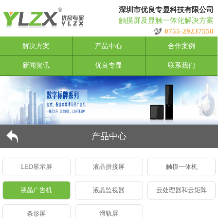
深圳市优良专显科技有限公司
触摸屏及显触一体化解决方案
0755-29237558
解决方案
产品中心
合作案例
新闻资讯
优良专显
联系我们
产品中心
LED显示屏
液晶拼接屏
触摸一体机
液晶广告机
液晶监视器
云处理器和云矩阵
条形屏
滑轨屏