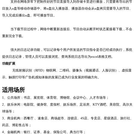
支持在网络异常下把制作好的节目直接导入到存储卡里进行播放，只需要将导出的节
目放入
u
盘等移动存储器中、将
u
盘出入播放器、播放器自动会从
u
盘拷贝需要导入的节目、
导入完成后播出
u
盘、即可播放节目。
当下载节目过程中，网络中断重新连接后、节目自动从断开时状态紧接着下载，不会
重新完全下载。
强大的日志记录功能，可以记录每个用户所发送的节目指令是否已经成功执行，系统
提供日志记录，管理人员可以直接浏览、查询系统日志导出为
excel
表格文档。
功能扩展
无线射频识别（
RFID
）物联网、二维码、摄像头（视频通话、人脸识别）、虚拟显
示、触摸打印等广告机感知体验的发展已成为行业发展的明确方向。
适用场所
1
、公共场所：书店、展览馆、体育馆、博物馆、会议中心、人才市场等；
2
、娱乐休闲：电影院、健身馆、度假村、娱乐场所、足浴房、
KTV
酒吧、美容院、高尔夫
球场等；
3
、商业机构：西餐厅 、速食店、商场超市、连锁店、
4S
店、专卖店、星级酒店、旅行社、
药店、博彩售点等；
4
、金融机构：银行、证券、基金、保险公司、典当行等；