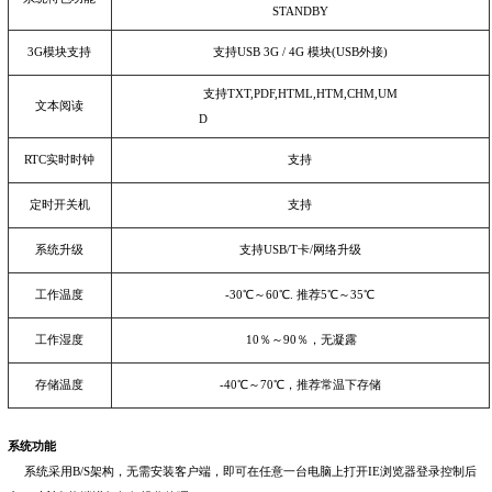
STANDBY
3G
模块支持
支持
USB 3G / 4G
模块
(USB
外接
)
支持
TXT,PDF,HTML,HTM,CHM,UM
文本阅读
D
RTC
实时时钟
支持
定时开关机
支持
系统升级
支持
USB/T
卡
/
网络升级
工作温度
-30
℃～
60
℃
.
推荐
5
℃～
35
℃
工作湿度
10
％～
90
％，无凝露
存储温度
-40
℃～
70
℃，推荐常温下存储
系统功能
系统采用
B/S
架构，无需安装客户端，即可在任意一台电脑上打开
IE
浏览器登录控制后