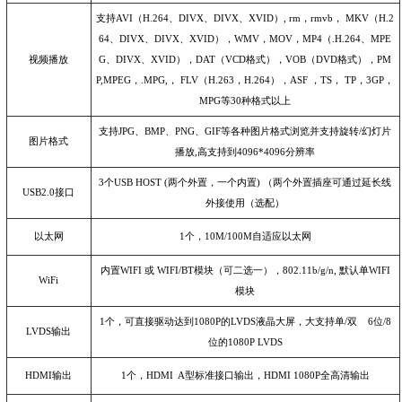
支持
AVI
（
H.264
、
DIVX
、
DIVX
、
XVID
）
, rm
，
rmvb
，
MKV
（
H.2
64
、
DIVX
、
DIVX
、
XVID
），
WMV
，
MOV
，
MP4
（
.H.264
、
MPE
视频播放
G
、
DIVX
、
XVID
），
DAT
（
VCD
格式），
VOB
（
DVD
格式），
PM
P,MPEG
，
.MPG,
，
FLV
（
H.263
，
H.264
），
ASF
，
TS
，
TP
，
3GP
，
MPG
等
30
种格式以上
支持
JPG
、
BMP
、
PNG
、
GIF
等各种图片格式浏览并支持旋转
/
幻灯片
图片格式
播放
,
高支持到
4096*4096
分辨率
3
个
USB HOST (
两个外置，一个内置
)
（两个外置插座可通过延长线
USB2.0
接口
外接使用（选配）
以太网
1
个，
10M/100M
自适应以太网
内置
WIFI
或
WIFI/BT
模块（可二选一），
802.11b/g/n,
默认单
WIFI
WiFi
模块
1
个，可直接驱动达到
1080P
的
LVDS
液晶大屏，大支持单
/
双
6
位
/8
LVDS
输出
位的
1080P LVDS
HDMI
输出
1
个，
HDMI A
型标准接口输出，
HDMI 1080P
全高清输出