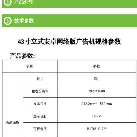
产品介绍
技术参数
43
寸立式安卓网络版广告机规格参数
产品参数
:
项目
参数
尺寸
43
寸
物理分辨率
1920*1080
显示尺寸
942.2mm* 530 mm
显示色彩
16.7M
液晶面板
可视角度
H176
º
V176
º