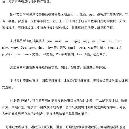
台，对所有终端进行任何操作管理。
制作节目时可任意拉伸拖放视频播放区域及大小、
flash
、
ppt
、跑马灯字幕的字体、字
号、字色、背景色、支持字幕向左、右、上、下滚动；系统自带数字日历时钟模块、天气
预报模块、节目模板库，支持自行设计制作模板；提供缩略图功能，所见即所得。
支持几乎所有的视频格式（
rm
、
rmvb
、
avi
、
mpeg
、
mpg
、
dat
、
mov
、
asf
、
mtv
、
mkv
、
wmv
、
3gp
、
amv
、
dmv
、
divx
等）音频（
mp3
、
wma
、
wav
等）图片（
jpg
、
gif
、
png
等）；
word/excel
文档、
pdf
文档、
RSS
实时新闻、
flash
动画、动态网页。
添加图片可设置图片播放特效功能、例如：百叶窗、渐进渐出等特效。
支持实时流媒体直播、网络视频直播、本地
DVD
视频直播、视频会议等多种流媒体形
式直播。
计划管理功能，可以将所有的需要发送的节目提前做计划表，可以是正常计划、插播
计划、周期计划。将所有节目做成计划表单，然后只需要将计划单发送到终端即可，可以
方便的修改已经存在的计划表，更换或删除节目单里面的节目。
可通过管理软件、远程开机或关机、重启。可通过控制软件远程同步终端播放器和服务