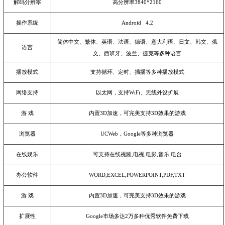
解码分辨率
高分辨率
3840*2160
操作系统
Android 4.2
简体中文、繁体、英语、法语、德语、意大利语、日文、韩文、俄
语言
文、西班牙、波兰、捷克等多种语言
播放模式
支持循环、定时、插播等多种播放模式
网络支持
以太网，支持
WiFi
、无线外设扩展
游 戏
内置
3D
加速，可完美支持
3D
效果的游戏
浏览器
UCWeb
，
Google
等多种浏览器
在线娱乐
可支持在线视频
,
电视
,
电影
,
音乐
,
电台
办公软件
WORD,EXCEL,POWERPOINT,PDF,TXT
游 戏
内置
3D
加速，可完美支持
3D
效果的游戏
扩展性
Google
市场多达
2
万多种优秀软件免费下载