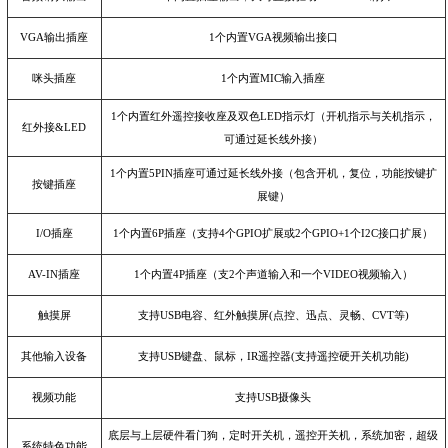
VGA
输出插座
1
个内置
VGA
视频输出接口
咪头插座
1
个内置
MIC
输入插座
1
个内置红外遥控接收座及双色
LED
指示灯（开机指示与关机指示，
红外接
&LED
可通过延长线外接）
1
个内置
5PIN
插座可通过延长线外接（包含开机，复位，功能按键扩
按键插座
展键）
I/O
插座
1
个内置
6P
插座（支持
4
个
GPIO
扩展或
2
个
GPIO+1
个
I2C
接口扩展）
AV-IN
插座
1
个内置
4P
插座（支
2
个声道输入和一个
VIDEO
视频输入）
触摸屏
支持
USB
电容、红外触摸屏
(
点控、迅点、灵畅、
CVT
等
)
其他输入设备
支持
USB
键盘、鼠标，
IR
遥控器
(
支持遥控硬开关机功能
)
视频功能
支持
USB
摄像头
底层与上层硬件看门狗，定时开关机，遥控开关机，系统加密，超级
系统特色功能