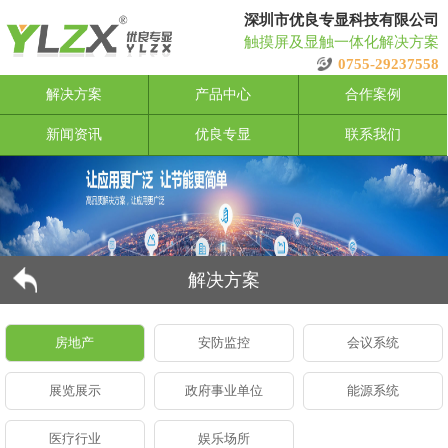
深圳市优良专显科技有限公司
触摸屏及显触一体化解决方案
0755-29237558
解决方案
产品中心
合作案例
新闻资讯
优良专显
联系我们
解决方案
房地产
安防监控
会议系统
展览展示
政府事业单位
能源系统
医疗行业
娱乐场所